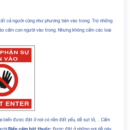
ất cả người cũng như phương tiện vào trong. Trừ những
báo cấm con người vào trong. Nhưng không cấm các loại
ại biển được đặt ở nơi có nền đất yếu, dễ sụt lở, … Cấm
ười.
Biển cấm hút thuốc:
Được đặt ở những nơi dễ gây