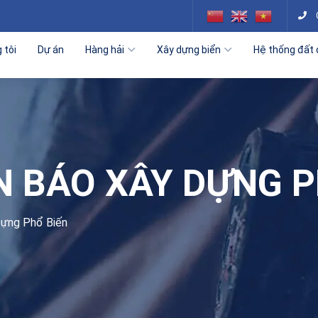
 tôi
Dự án
Hàng hải
Xây dựng biển
Hệ thống đất 
N BÁO XÂY DỰNG P
Dựng Phổ Biến