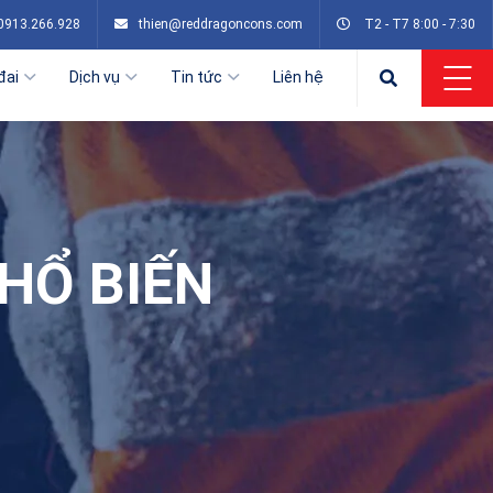
0913.266.928
thien@reddragoncons.com
T2 - T7 8:00 - 7:30
đai
Dịch vụ
Tin tức
Liên hệ
HỔ BIẾN