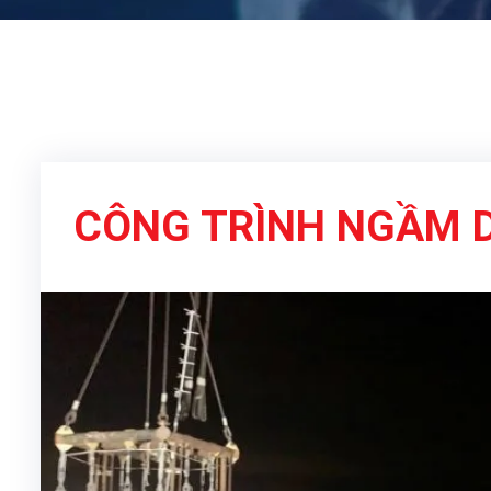
CÔNG TRÌNH NGẦM D