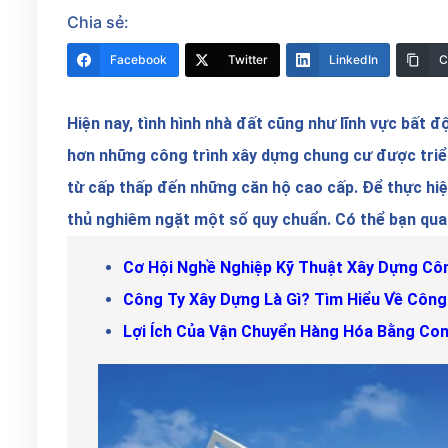
Chia sẻ:
Facebook
Twitter
LinkedIn
C
Hiện nay, tình hình nhà đất cũng như lĩnh vực bất 
hơn những công trình xây dựng chung cư được triể
từ cấp thấp đến những căn hộ cao cấp. Để thực hi
thủ nghiêm ngặt một số quy chuẩn.
Có thể bạn qua
Cơ Hội Nghề Nghiệp Kỹ Thuật Xây Dựng Côn
Công Ty Xây Dựng Là Gì? Tìm Hiểu Về Công
Lợi Ích Của Vận Chuyển Hàng Hóa Bằng Con