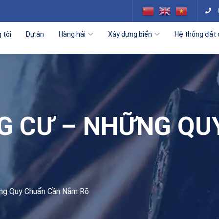
 tôi
Dự án
Hàng hải
Xây dựng biển
Hệ thống đất 
G CƯ – NHỮNG QU
ng Quy Chuẩn Cần Nắm Rõ