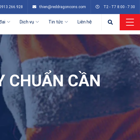
0913.266.928
thien@reddragoncons.com
T2 - T7 8:00 - 7:30
đai
Dịch vụ
Tin tức
Liên hệ
Y CHUẨN CẦN