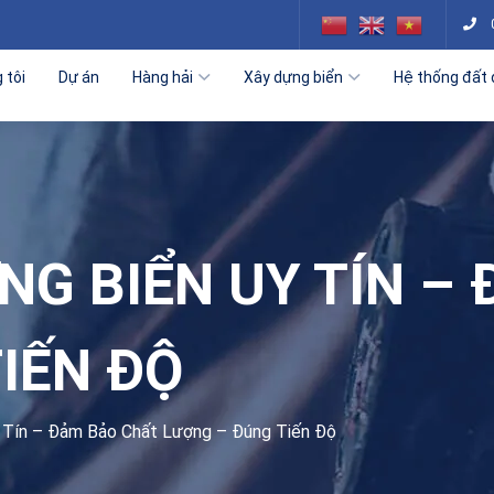
 tôi
Dự án
Hàng hải
Xây dựng biển
Hệ thống đất 
NG BIỂN UY TÍN –
IẾN ĐỘ
 Tín – Đảm Bảo Chất Lượng – Đúng Tiến Độ