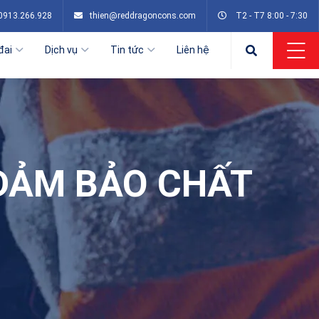
0913.266.928
thien@reddragoncons.com
T2 - T7 8:00 - 7:30
đai
Dịch vụ
Tin tức
Liên hệ
 ĐẢM BẢO CHẤT