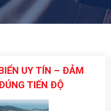
BIỂN UY TÍN – ĐẢM
ĐÚNG TIẾN ĐỘ