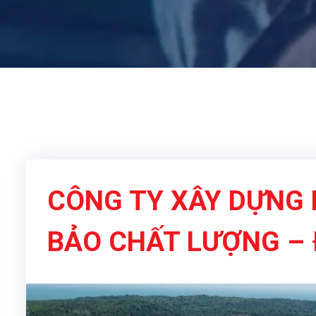
CÔNG TY XÂY DỰNG 
BẢO CHẤT LƯỢNG – 