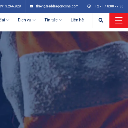
0913.266.928
thien@reddragoncons.com
T2 - T7 8:00 - 7:30
đai
Dịch vụ
Tin tức
Liên hệ