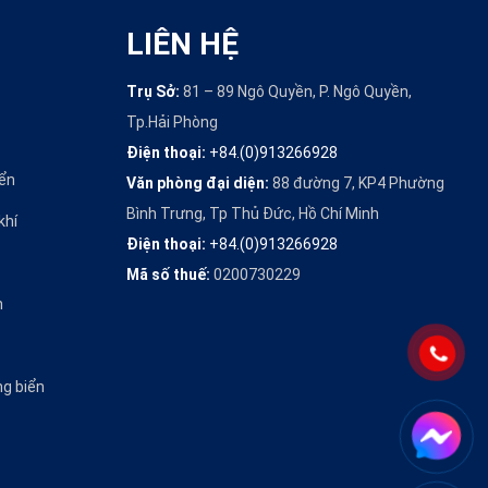
LIÊN HỆ
Trụ Sở:
81 – 89 Ngô Quyền, P. Ngô Quyền,
Tp.Hải Phòng
Điện thoại:
+84.(0)913266928
iển
Văn phòng đại diện:
88 đường 7, KP4 Phường
Bình Trưng, Tp Thủ Đức, Hồ Chí Minh
khí
Điện thoại:
+84.(0)913266928
Mã số thuế:
0200730229
n
ng biển